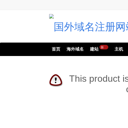
新
首页
海外域名
建站
主机
This product i